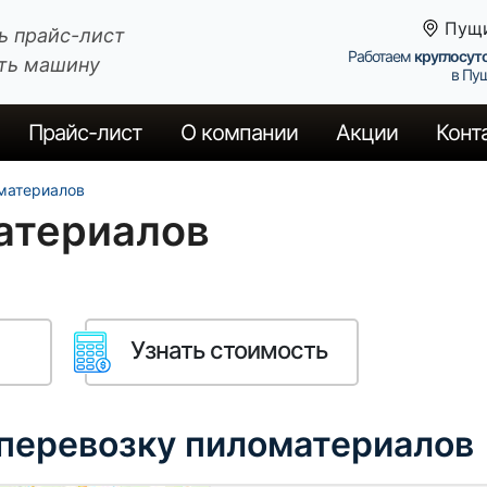
Пущ
ь прайс-лист
Работаем
круглосут
ть машину
в Пу
Прайс
-лист
О компании
Акции
Конт
материалов
атериалов
Узнать стоимость
 перевозку пиломатериалов